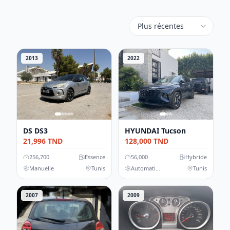
2013
2022
DS
DS3
HYUNDAI
Tucson
21,996
TND
128,000
TND
256,700
Essence
56,000
Hybride
Manuelle
Tunis
Automatique
Tunis
2007
2009