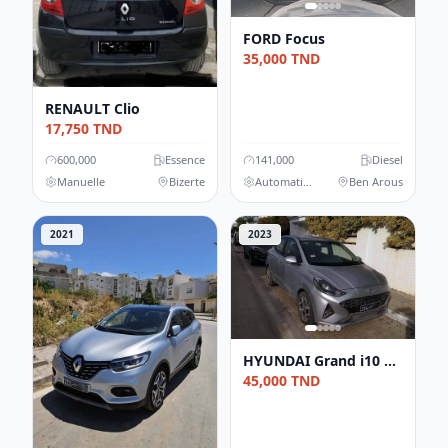
FORD
Focus
35,000
TND
RENAULT
Clio
17,750
TND
600,000
Essence
141,000
Diesel
Manuelle
Bizerte
Automatique
Ben Arous
2021
2023
HYUNDAI
Grand i10 Sedan
45,000
TND