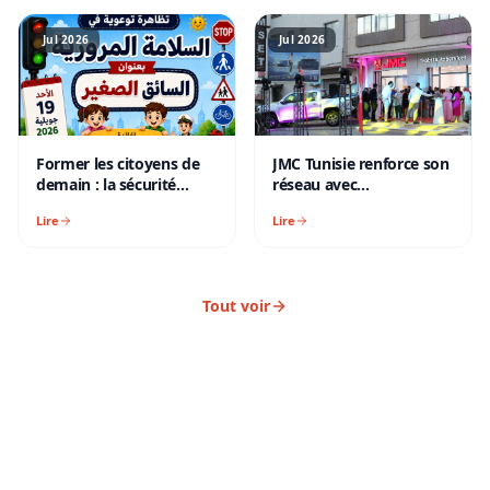
Motor
Jul 2026
Jul 2026
Former les citoyens de
JMC Tunisie renforce son
demain : la sécurité
réseau avec
routière s'invite à l'école
l’inauguration du
Lire
Lire
avec « Le Petit
nouveau showroom de
Conducteur »
son représentant officiel
à Gabès
Tout voir
VEHICULES NEUFS