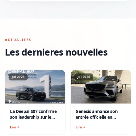
ACTUALITES
Les dernieres nouvelles
Jul 2026
Jul 2026
La Deepal S07 confirme
Genesis annonce son
son leadership sur le
entrée officielle en
marché des SUV
Tunisie à travers un
Lire
Lire
électriques en Tunisie
partenariat stratégique
avec Alpha Hyundai